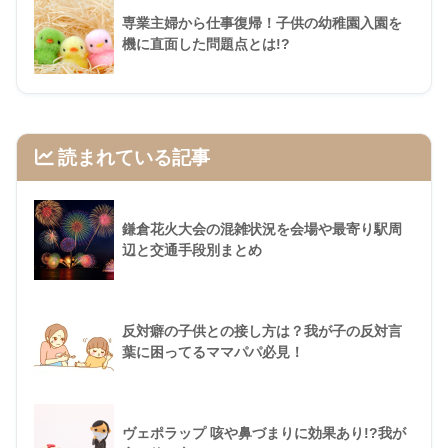
専業主婦から仕事復帰！子供の幼稚園入園を
機に直面した問題点とは!?
読まれている記事
鎌倉花火大会の混雑状況を会場や最寄り駅周
辺と交通手段別まとめ
反対癖の子供との接し方は？我が子の反対言
葉に困ってるママパパ必見！
ヴェポラップ 咳や鼻づまりに効果あり!?我が